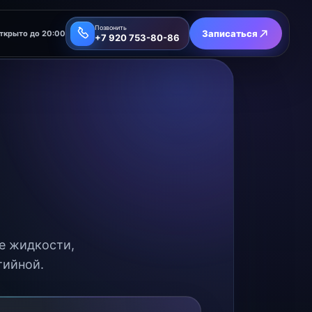
Позвонить
Записаться
ткрыто до 20:00
+7 920 753-80-86
ие жидкости,
тийной.