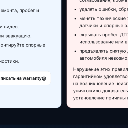
согласования, кроме
удалять ошибки, сбр
ремонта, пробег и
менять технические 
датчики и спорные э
и видео.
скрывать пробег, ДТ
ли эвакуацию.
использование или в
монтируйте спорные
предъявлять снятую 
автомобиля невозмо
ностики.
Нарушение этих правил
гарантийном удовлетво
писать на warranty@
на возникновение неис
уничтожило доказател
установление причины 