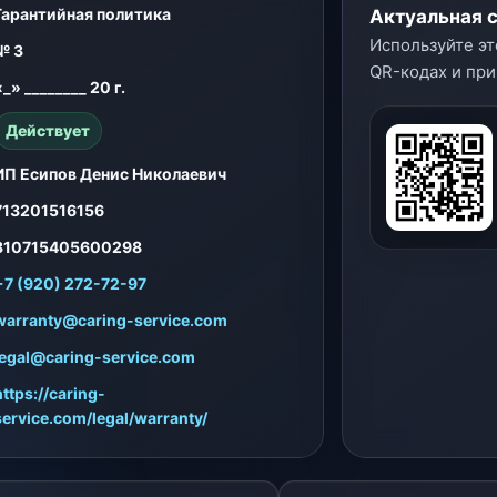
Гарантийная политика
Актуальная 
Используйте эт
№ 3
QR-кодах и при
«_» ________ 20 г.
Действует
ИП Есипов Денис Николаевич
713201516156
310715405600298
+7 (920) 272-72-97
warranty@caring-service.com
legal@caring-service.com
https://caring-
service.com/legal/warranty/